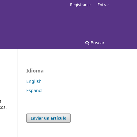
Registrarse
Entrar
Buscar
Idioma
English
Español
a
sos.
Enviar un artículo