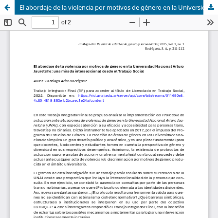
El abordaje de la violencia por motivos de género en la Universidad Nacional Arturo Jauretche: una mirada interseccional desde el Trabajo Social