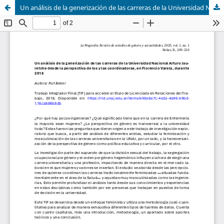
Un análisis de la generización de las carreras de la Universidad Nacional Arturo Jauretche desde la perspectiva de los y las coordinadoras, en Florencio Varela, durante 2018